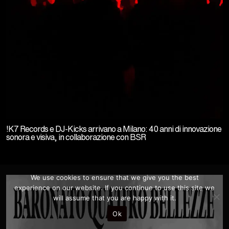
!K7 Records e DJ-Kicks arrivano a Milano: 40 anni di innovazione
sonora e visiva, in collaborazione con BSR
We use cookies to ensure that we give you the best
experience on our website. If you continue to use this site we
will assume that you are happy with it.
Ok