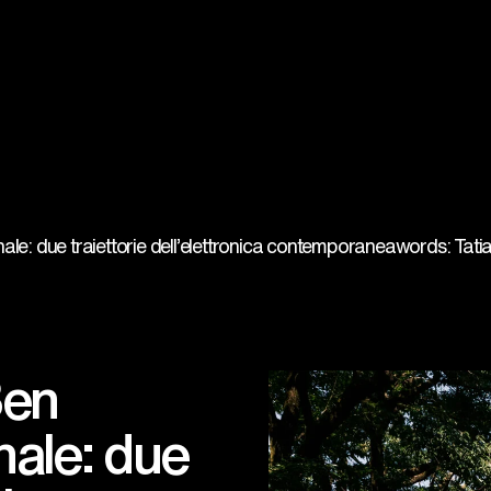
ale: due traiettorie dell’elettronica contemporanea
words: Tati
Ben
nale: due