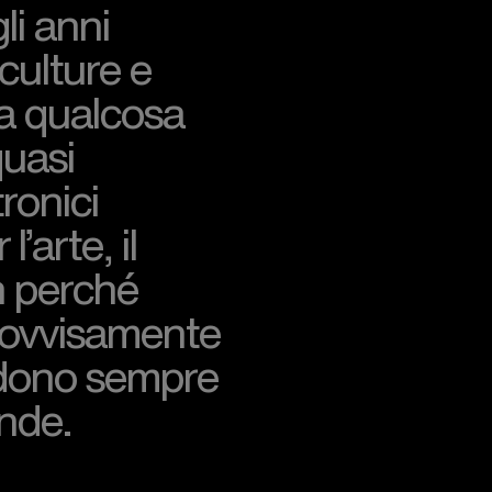
li anni
 culture e
ra qualcosa
quasi
tronici
’arte, il
n perché
rovvisamente
idono sempre
nde.