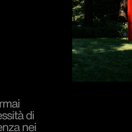
ormai
ssità di
senza nei