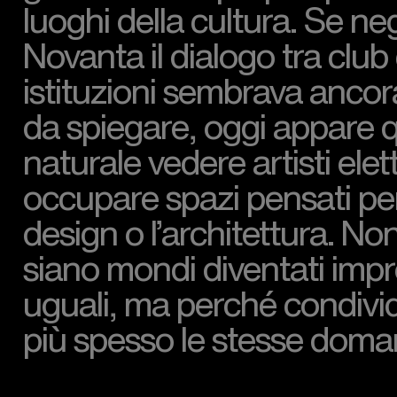
luoghi della cultura. Se neg
Novanta il dialogo tra club
istituzioni sembrava anco
da spiegare, oggi appare 
naturale vedere artisti elet
occupare spazi pensati per l
design o l’architettura. No
siano mondi diventati imp
uguali, ma perché condiv
più spesso le stesse doma