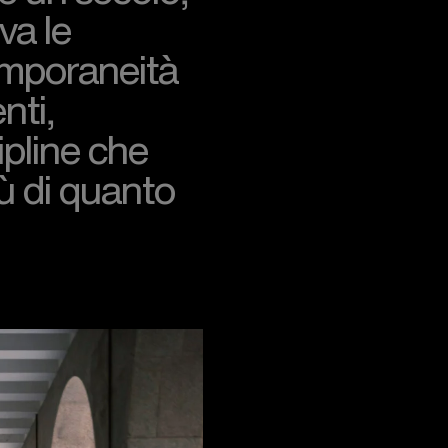
va le
emporaneità
nti,
ipline che
ù di quanto