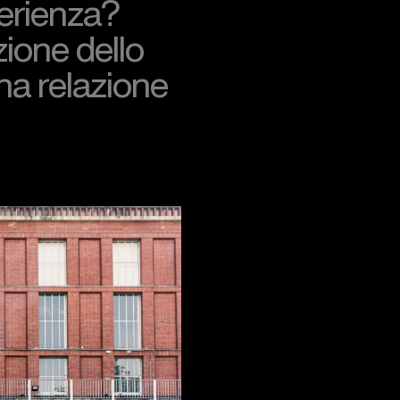
erienza?
ione dello
na relazione