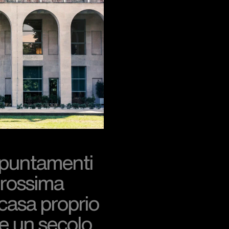
ppuntamenti
 prossima
casa proprio
re un secolo,