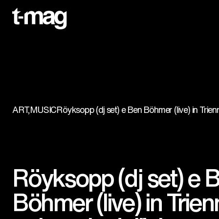
ART,MUSIC
Röyksopp (dj set) e Ben Böhmer (live) in Trienn
Röyksopp (dj set) e 
Böhmer (live) in Trien