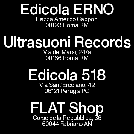
Edicola ERNO
Piazza Americo Capponi
00193 Roma RM
Ultrasuoni Records
Via dei Marsi, 24/a
00186 Roma RM
Edicola 518
Via Sant’Ercolano, 42
06121 Perugia PG
FLAT Shop
Corso della Repubblica, 36
60044 Fabriano AN