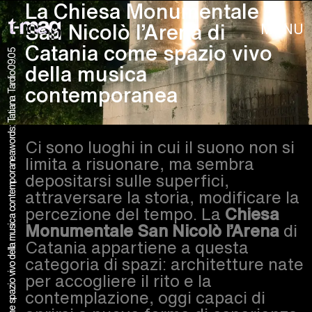
La Chiesa Monumentale
MENU
San Nicolò l’Arena di
Catania come spazio vivo
09.05
della musica
words: Tatiana Tardio
contemporanea
Ci sono luoghi in cui il suono non si
limita a risuonare, ma sembra
depositarsi sulle superfici,
attraversare la storia, modificare la
percezione del tempo. La
Chiesa
Monumentale San Nicolò l’Arena
di
Catania appartiene a questa
categoria di spazi: architetture nate
per accogliere il rito e la
contemplazione, oggi capaci di