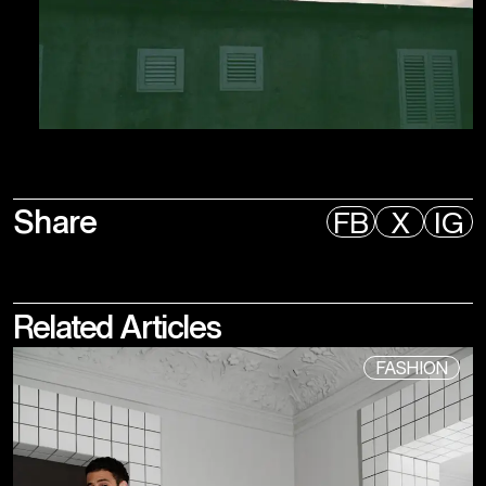
Share
FB
X
IG
Related
Articles
FASHION