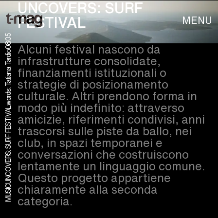
UNCOVERS: SURF
MENU
FESTIVAL
08.05
Alcuni festival nascono da
words: Tatiana Tardio
infrastrutture consolidate,
finanziamenti istituzionali o
strategie di posizionamento
culturale. Altri prendono forma in
modo più indefinito: attraverso
UNCOVERS: SURF FESTIVAL
amicizie, riferimenti condivisi, anni
trascorsi sulle piste da ballo, nei
club, in spazi temporanei e
conversazioni che costruiscono
lentamente un linguaggio comune.
Questo progetto appartiene
chiaramente alla seconda
MUSIC
categoria.