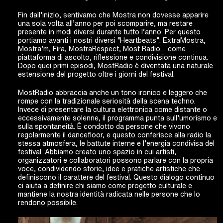
Fin dall’inizio, sentivamo che Mostra non dovesse apparire
una sola volta all’anno per poi scomparire, ma restare
presente in modi diversi durante tutto l’anno. Per questo
portiamo avanti i nostri diversi “Heartbeats”: ExtraMostra,
Mostra’m, Fira, MostraRespect, Most Radio… come
piattaforma di ascolto, riflessione e condivisione continua.
Dopo quei primi episodi, MostRadio è diventata una naturale
estensione del progetto oltre i giorni del festival.
MostRadio abbraccia anche un tono ironico e leggero che
rompe con la tradizionale seriosità della scena techno.
Invece di presentare la cultura elettronica come distante o
eccessivamente solenne, il programma punta sull’umorismo e
sulla spontaneità. È condotto da persone che vivono
regolarmente il dancefloor, e questo conferisce alla radio la
stessa atmosfera, le battute interne e l’energia condivisa del
festival. Abbiamo creato uno spazio in cui artisti,
organizzatori e collaboratori possono parlare con la propria
voce, condividendo storie, idee e pratiche artistiche che
definiscono il carattere del festival. Questo dialogo continuo
ci aiuta a definire chi siamo come progetto culturale e
mantiene la nostra identità radicata nelle persone che lo
rendono possibile.