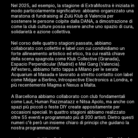
Nel 2025, ad esempio, la stagione di ExtraMostra è iniziata in
modo particolarmente significativo: abbiamo organizzato una
maratona di fundraising al Zulú Klub di Valencia per
sostenere le persone colpite dalla DANA, a dimostrazione di
come la club culture possa essere anche uno spazio di cura,
solidarietà e azione collettiva.
Nel corso delle quattro stagioni passate, abbiamo
collaborato con collettivi e label con cui condividiamo un
forte allineamento artistico ed etico, tra cui realtà chiave
della scena spagnola come Klub Collective (Granada),
Espacio Perpendicular (Madrid) e Mel Gang (Valencia).
All’estero, abbiamo fatto tappa a Milano per le serate
Acquarium al Masada e lavorato a stretto contatto con label
come Midgar a Berlino, Introspective Electronics a Londra, e
più recentemente Magma e Nexus a Malta.
A Barcellona abbiamo collaborato con club fondamentali
come Laut, Human Razzmatazz e Nitsa Apolo, ma anche con
spazi più piccoli o feste DIY create appositamente per
occasioni speciali. In quattro stagioni abbiamo realizzato
oltre 55 eventi e programmato più di 200 artisti. Dietro questi
numeri c’è però un insieme chiaro di principi che guidano la
nostra programmazione: