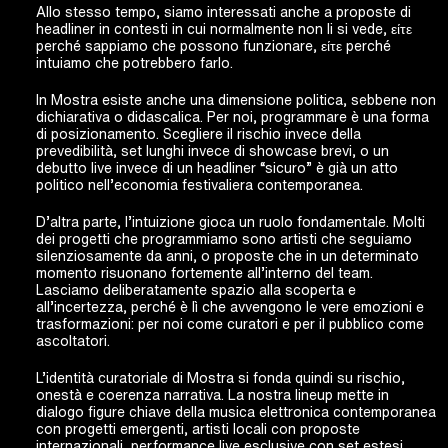
Allo stesso tempo, siamo interessati anche a proposte di
headliner in contesti in cui normalmente non li si vede, είτε
perché sappiamo che possono funzionare, είτε perché
intuiamo che potrebbero farlo.
In Mostra esiste anche una dimensione politica, sebbene non
dichiarativa o didascalica. Per noi, programmare è una forma
di posizionamento. Scegliere il rischio invece della
prevedibilità, set lunghi invece di showcase brevi, o un
debutto live invece di un headliner “sicuro” è già un atto
politico nell’economia festivaliera contemporanea.
D’altra parte, l’intuizione gioca un ruolo fondamentale. Molti
dei progetti che programmiamo sono artisti che seguiamo
silenziosamente da anni, o proposte che in un determinato
momento risuonano fortemente all’interno del team.
Lasciamo deliberatamente spazio alla scoperta e
all’incertezza, perché è lì che avvengono le vere emozioni e
trasformazioni: per noi come curatori e per il pubblico come
ascoltatori.
L’identità curatoriale di Mostra si fonda quindi su rischio,
onestà e coerenza narrativa. La nostra lineup mette in
dialogo figure chiave della musica elettronica contemporanea
con progetti emergenti, artisti locali con proposte
internazionali, performance live esclusive con set estesi.