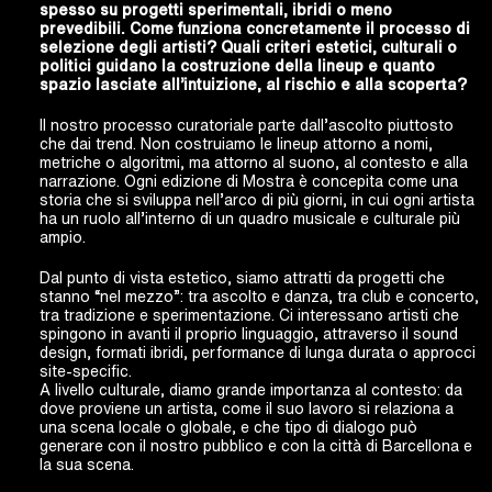
spesso su progetti sperimentali, ibridi o meno
prevedibili. Come funziona concretamente il processo di
selezione degli artisti? Quali criteri estetici, culturali o
politici guidano la costruzione della lineup e quanto
spazio lasciate all’intuizione, al rischio e alla scoperta?
Il nostro processo curatoriale parte dall’ascolto piuttosto
che dai trend. Non costruiamo le lineup attorno a nomi,
metriche o algoritmi, ma attorno al suono, al contesto e alla
narrazione. Ogni edizione di Mostra è concepita come una
storia che si sviluppa nell’arco di più giorni, in cui ogni artista
ha un ruolo all’interno di un quadro musicale e culturale più
ampio.
Dal punto di vista estetico, siamo attratti da progetti che
stanno “nel mezzo”: tra ascolto e danza, tra club e concerto,
tra tradizione e sperimentazione. Ci interessano artisti che
spingono in avanti il proprio linguaggio, attraverso il sound
design, formati ibridi, performance di lunga durata o approcci
site-specific.
A livello culturale, diamo grande importanza al contesto: da
dove proviene un artista, come il suo lavoro si relaziona a
una scena locale o globale, e che tipo di dialogo può
generare con il nostro pubblico e con la città di Barcellona e
la sua scena.