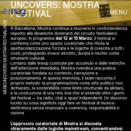
UNCOVERS: MOSTRA
MENU
FESTIVAL
06.02
A Barcellona, Mostra continua a muoversi in controtendenza
UNCOVERS: MOSTRA FESTIVAL
rispetto alle dinamiche dominanti del circuito festivaliero
europeo. In programma
dal 12 al 15 Marzo
, il festival si
conferma come uno spazio curatoriale che rifiuta la
spettacolarizzazione forzata e le logiche di crescita a tutti i
costi, privilegiando invece ascolto, durata e rischio come
strumenti culturali.
Lontano dalle lineup costruite per accumulo e dalle metriche
dell’attenzione immediata, Mostra rivendica una pratica
curatoriale fondata su contesto, narrazione e
posizionamento. In questa intervista, il team racconta il
proprio metodo: la programmazione come atto politico non
MUSIC
dichiarato, la sostenibilità come limite strutturale da abitare,
e la costruzione di una rete viva che si estende oltre i giorni
del festival — tra radio, club e spazi indipendenti. Un discorso
lucido su cosa significhi oggi fare un festival di musica
elettronica senza rinunciare a coerenza, responsabilità e
visione.
L’approccio curatoriale di Mostra si discosta
chiaramente dalle logiche mainstream, concentrandosi