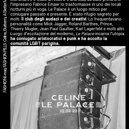
t-mag FASHION PILLS: Celine, Burberry, A Better Mistake & 999999999, Phoebe Philo, etc..
l’impresario Fabrice Emaer lo trasformasse in uno dei locali
notturni più in voga. Le Palace è un luogo mitico per
coniugare passato e presente. È stato rifugio segreto per
molti.
Il club degli audaci e dei creativi
. Lo frequentavano
personalità come Mick Jagger, Roland Barthes, Prince,
Thierry Mugler, Jean Paul Gaultier, Karl Lagerfeld e molti altri.
Luogo d’eccitazione del moderno,
Le Palace
incarna l’utopia:
ha coniugato aristocratici e punk e ha accolto la
comunità LGBT parigina.
FASHION