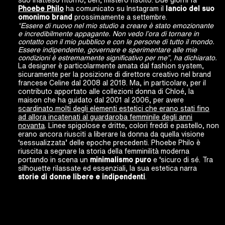
Phoebe Philo
ha comunicato su Instagram il
lancio del suo
omonimo brand
prossimamente a settembre.
“Essere di nuovo nel mio studio a creare è stato emozionante
e incredibilmente appagante. Non vedo l’ora di tornare in
contatto con il mio pubblico e con le persone di tutto il mondo.
Essere indipendente, governare e sperimentare alle mie
condizioni è estremamente significativo per me”, ha dichiarato.
La designer è particolarmente amata dal fashion system,
sicuramente per la posizione di direttore creativo nel brand
francese Celine dal 2008 al 2018. Ma, in particolare, per il
contributo apportato alle collezioni donna di Chloé, la
maison che ha guidato dal 2001 al 2006, per avere
scardinato molti degli elementi estetici che erano stati fino
ad allora incatenati al guardaroba femminile degli anni
novanta
. Linee spigolose e dritte, colori freddi e pastello, non
erano ancora riusciti a liberare la donna da quella visione
‘sessualizzata’ delle epoche precedenti. Phoebe Philo è
riuscita a segnare la storia della femminilità moderna
portando in scena un
minimalismo puro
e ‘sicuro di sé. Tra
silhouette rilassate ed essenziali, la sua estetica narra
storie di donne libere e indipendenti
.