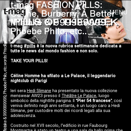
t-mag FASHION PILLS:
MENU
Celine, Burberry, A Better
Mistake & 999999999,
06.05
Phoebe Philo, etc..
words: Priscilla Cafaggi
t-mag
#pills
è la nuova rubrica settimanale dedicata a
tutte le news dal mondo fashion e non solo.
TAKE YOUR PILLS!
Céline Homme ha sfilato a Le Palace, il leggendario
nightclub di Parigi
Ieri sera
Hedi Slimane
ha presentato la nuova collezione
menswear AW23 presso il
Théâtre Le Palace
, luogo
simbolico della nightlife parigina. Il “
Pier 54 francese
”, così
veniva definito negli anni settanta, è un luogo caro a Hedi
Slimane, per custodire molti dei ricordi legati alla sua
adolescenza.
Costruito nel XVII secolo, l’edificio in rue Faubourg
Montmartre è stato un teatro e una sala da ballo prima che