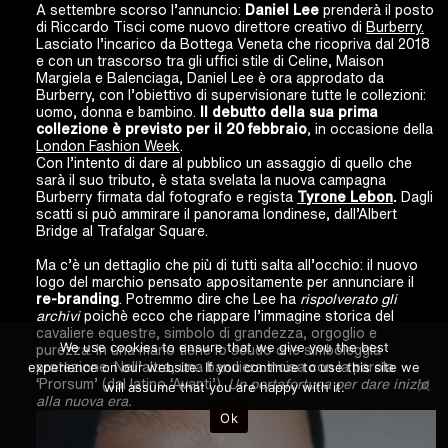
A settembre scorso l’annuncio:
Daniel Lee
prenderà il posto
di Riccardo Tisci come nuovo direttore creativo di
Burberry.
Lasciato l’incarico da Bottega Veneta che ricopriva dal 2018
e con un trascorso tra gli uffici stile di Celine, Maison
Margiela e Balenciaga, Daniel Lee è ora approdato da
Burberry, con l’obiettivo di supervisionare tutte le collezioni:
uomo, donna e bambino.
Il debutto della sua prima
collezione è previsto per il 20 febbraio
, in occasione della
London Fashion Week
.
Con l’intento di dare al pubblico un assaggio di quello che
sarà il suo tributo, è stata svelata la nuova campagna
Burberry firmata dal fotografo e regista
Tyrone Lebon
.
Dagli
scatti si può ammirare il panorama londinese, dall’Albert
Bridge al Trafalgar Square.
Ma c’è un dettaglio che più di tutti salta all’occhio: il nuovo
logo del marchio pensato appositamente per annunciare il
re-branding
. Potremmo dire che Lee ha
rispolverato gli
archivi
poichè ecco che riappare l’immagine storica del
cavaliere equestre, simbolo di grandezza, orgoglio e
We use cookies to ensure that we give you the best
purezza. In una mano tiene lo scudo che simboleggia
experience on our website. If you continue to use this site we
protezione. Nell’altra, una bandiera incisa con la parola
‘Prorsum’ (dal latino ‘Avanti’).
Un portafortuna per dare inizio
will assume that you are happy with it.
alla nuova era.
Ok