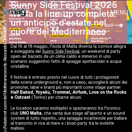
Sunny Side Festival 2025
MENU
rivela la line-up completa:
un anticipo d’estate nel
29.01
cuore del Mediterraneo
words: Alessandra Gesualdi
Dal 16 al 18 maggio, l’isola di Malta diventa la cornice allegra
e soleggiata del
Sunny Side Festival
, un weekend di party
open-air baciato da un clima caldo e immerso in uno
scenario suggestivo fatto di spiagge spettacolari e acque
cristalline.
Il festival è entrato presto nel cuore di tutti i protagonisti
della scena underground e, non a caso, accoglierà alcuni dei
promoter, label e brand più importanti come stage partner:
Half Baked, Yoyaku, Trommel, Airfunk, Love on the Rocks
e Outcast
(Torino) per citarne alcuni.
Le location saranno molteplici e spazieranno tra l’iconico
club
UNO Malta
, che vanta due stage all’aperto e un sound
system di tutto rispetto, una spiaggia incantevole per ballare
al tramonto in riva al mare e i boat-party tra le isolette
maltesi.