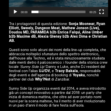
00:00
00:25
Tra i protagonisti di questa edizione:
Sonja Moonear, Ryan
Elliott, Sweely, Dungeon Meat, Mathew Jonson (Live),
Doudou MD, PARAMIDA b2b Enrica Falqui, Aline Umber
b2b Maxime dB, Alexia Glensy b2b Alex Dima e Christian
AB.
Questi sono solo alcuni dei nomi della line-up completa, che
abbraccia molteplici sfumature dello spettro elettronico,
dall’house alla Techno, ed è stata minuziosamente studiata
dalle menti dietro il palcoscenico: i founder della storica crew
locale
‘Sunny Side Up’
Danny e Luke, anche DJ resident del
festival con l’alias
UJ/DV
, e
Tracy Bakala
, responsabile
degli eventi e dell’agenzia di booking di
Yoyaku
, nonchè
partner del club
Why?Not
di Zanzibar.
Sunny Side Up organizza eventi dal 2014, e aveva introdotto
già un concept innovativo a partire dal 2018: un party che
inizia di domenica mattina, che oltre ad aver portato nomi
nuovi per la scena maltese, ha il merito di aver rivoluzionato
in un paio d’anni il modo di fare festa sull’isola.