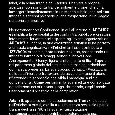
label, è la prima traccia del Various. Una vera e propria
apertura, con sonorità trance-ambient e drone, che ci fa
immergere immediatamente in un mondo tribale, con poliritmi
intricati e accenni psichedelici che trasportano in un viaggio
sensoriale immersivo.
Neurotrancer con Confluence, in cui all’interno di
AREA127
esemplifica la permeabilità dei confini tra pubblico e creatore.
Inizialmente fervente partecipante agli eventi organizzati da
AREA127
a Londra, la sua evoluzione artistica lo ha portato
a un ruolo significativo nell’etichetta. Il suo contributo a
127VA004
articola questa trasformazione, presentando un
intricato intreccio di omaggi sonori e innovazione.
Analogamente, Stenny, figura di riferimento di
Ilian Tape
e
del panorama globale della musica elettronica, arricchisce
con la sua presenza. La sua traccia,
Variation Principle
, si
colloca all’incrocio tra texture abrasive e armonie diafane,
riflettendo un approccio che sfida i paradigmi auditivi
convenzionali. Come performer, la sua eredità è consolidata
da esibizioni nei più iconici luoghi del mondo, amplificando
ulteriormente il prestigio della compilation.
Adam S
, operante con lo pseudonimo di
Transki
e usuale
nell’etichetta ormai, oscilla tra la riverenza nostalgica per la
trance degli anni ’90 e la sua reinterpretazione
contemporanea. I suoi contributi, sostenuti dalla sua