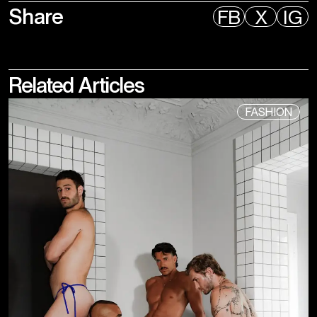
Share
FB
X
IG
Related
Articles
FASHION