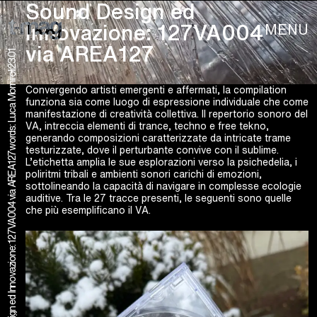
Sound Design ed
MENU
Innovazione: 127VA004
via AREA127
23.01
words: Luca Morniroli
Convergendo artisti emergenti e affermati, la compilation
funziona sia come luogo di espressione individuale che come
manifestazione di creatività collettiva. Il repertorio sonoro del
VA, intreccia elementi di trance, techno e free tekno,
generando composizioni caratterizzate da intricate trame
testurizzate, dove il perturbante convive con il sublime.
Sound Design ed Innovazione: 127VA004 via AREA127
L’etichetta amplia le sue esplorazioni verso la psichedelia, i
poliritmi tribali e ambienti sonori carichi di emozioni,
sottolineando la capacità di navigare in complesse ecologie
auditive. Tra le 27 tracce presenti, le seguenti sono quelle
che più esemplificano il VA.