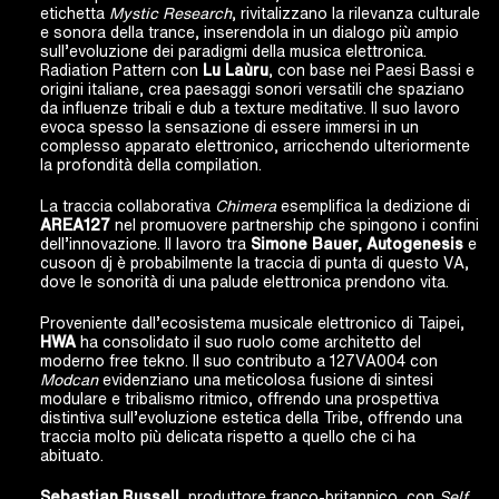
etichetta
Mystic Research
, rivitalizzano la rilevanza culturale
e sonora della trance, inserendola in un dialogo più ampio
sull’evoluzione dei paradigmi della musica elettronica.
Radiation Pattern con
Lu Laùru
, con base nei Paesi Bassi e
origini italiane, crea paesaggi sonori versatili che spaziano
da influenze tribali e dub a texture meditative. Il suo lavoro
evoca spesso la sensazione di essere immersi in un
complesso apparato elettronico, arricchendo ulteriormente
la profondità della compilation.
La traccia collaborativa
Chimera
esemplifica la dedizione di
AREA127
nel promuovere partnership che spingono i confini
dell’innovazione. Il lavoro tra
Simone Bauer,
Autogenesis
e
cusoon dj è probabilmente la traccia di punta di questo VA,
dove le sonorità di una palude elettronica prendono vita.
Proveniente dall’ecosistema musicale elettronico di Taipei,
HWA
ha consolidato il suo ruolo come architetto del
moderno free tekno. Il suo contributo a 127VA004 con
Modcan
evidenziano una meticolosa fusione di sintesi
modulare e tribalismo ritmico, offrendo una prospettiva
distintiva sull’evoluzione estetica della Tribe, offrendo una
traccia molto più delicata rispetto a quello che ci ha
abituato.
Sebastian Russell
, produttore franco-britannico, con
Self