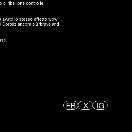
o di ribellione contro le
ia avuto lo stesso effetto wow
di Corteiz ancora più ‘brave and
sse.
FB
X
IG