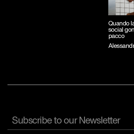
Quando la
social gonf
pacco
Alessandr
Email