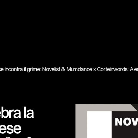
e incontra il grime: Novelist & Mumdance x Corteiz
words: Ale
bra la
nese