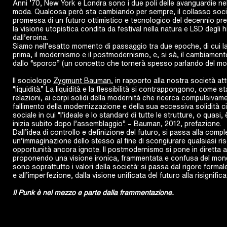
Anni ’70, New York e Londra sono i due poli delle avanguardie nell
moda. Qualcosa però sta cambiando per sempre, il collasso soci
promessa di un futuro ottimistico e tecnologico del decennio prec
la visione utopistica condita da festival nella natura e LSD degli h
dall’eroina.
Siamo nell’esatto momento di passaggio tra due epoche, di cui l
prima, il modernismo e il postmodernismo, e, si sà, il cambiament
dallo “sporco” (un concetto che tornerà spesso parlando del m
Il sociologo
Zygmunt Bauman
, in rapporto alla nostra società att
“liquidità.” La liquidità e la flessibilità si contrappongono, come s
relazioni, ai corpi solidi della modernità che ricerca compulsivamen
fallimento della modernizzazione e della sua eccessiva solidità c
sociale in cui “l’ideale e lo standard di tutte le strutture, o quasi,
inizia subito dopo l’assemblaggio”. – Bauman, 2012, prefazione.
Dall’idea di controllo e definizione del futuro, si passa alla comp
un’immaginazione dello stesso al fine di scongiurare qualsiasi ris
opportunità ancora ignote. Il postmodernismo si pone in diretta a
proponendo una visione ironica, frammentata e confusa del mond
sono soprattutto i valori della società: si passa dal rigore formal
e all’imperfezione, dalla visione unificata del futuro alla risignifi
Il Punk è nel mezzo e parte dalla frammentazione.