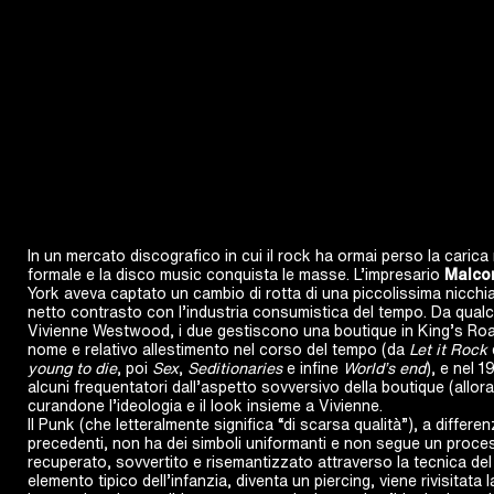
In un mercato discografico in cui il rock ha ormai perso la carica r
formale e la disco music conquista le masse. L’impresario
Malco
York aveva captato un cambio di rotta di una piccolissima nicchia
netto contrasto con l’industria consumistica del tempo. Da qua
Vivienne Westwood, i due gestiscono una boutique in King’s R
nome e relativo allestimento nel corso del tempo (da
Let it Rock
young to die
, poi
Sex
,
Seditionaries
e infine
World’s end
), e nel 1
alcuni frequentatori dall’aspetto sovversivo della boutique (allora
curandone l’ideologia e il look insieme a Vivienne.
Il Punk (che letteralmente significa “di scarsa qualità”), a differe
precedenti, non ha dei simboli uniformanti e non segue un proces
recuperato, sovvertito e risemantizzato attraverso la tecnica del b
elemento tipico dell’infanzia, diventa un piercing, viene rivisitata 