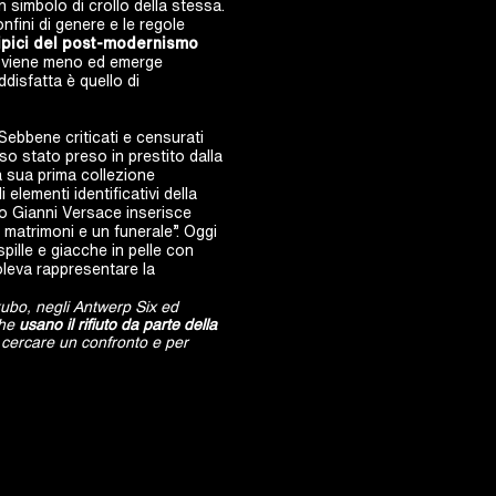
 simbolo di crollo della stessa.
fini di genere e le regole
 tipici del post-modernismo
ità viene meno ed emerge
ddisfatta è quello di
ebbene criticati e censurati
so stato preso in prestito dalla
 sua prima collezione
elementi identificativi della
o Gianni Versace inserisce
o matrimoni e un funerale”. Oggi
ille e giacche in pelle con
oleva rappresentare la
kubo, negli Antwerp Six ed
che
usano il rifiuto da parte della
 cercare un confronto e per