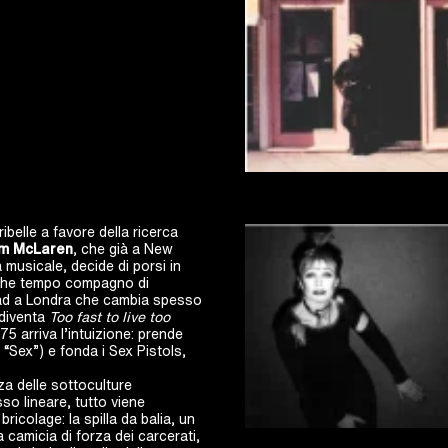
ibelle a favore della ricerca
m McLaren
, che già a New
 musicale, decide di porsi in
lche tempo compagno di
oad a Londra che cambia spesso
diventa
Too fast to live too
975 arriva l’intuizione: prende
 “Sex”) e fonda i Sex Pistols,
nza delle sottoculture
so lineare, tutto viene
ricolage: la spilla da balia, un
la camicia di forza dei carcerati,