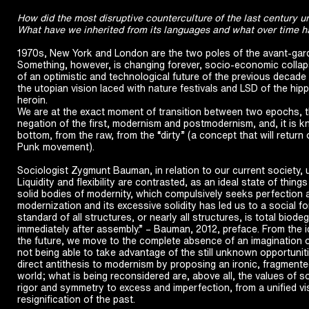
How did the most disruptive counterculture of the last century u
What have we inherited from its languages and what over time 
1970s, New York and London are the two poles of the avant-garde
Something, however, is changing forever, socio-economic collap
of an optimistic and technological future of the previous decade 
the utopian vision laced with nature festivals and LSD of the hi
heroin.
We are at the exact moment of transition between two epochs, t
negation of the first, modernism and postmodernism, and, it is 
bottom, from the raw, from the “dirty” (a concept that will return
Punk movement).
Sociologist Zygmunt Bauman, in relation to our current society, u
Liquidity and flexibility are contrasted, as an ideal state of thing
solid bodies of modernity, which compulsively seeks perfection a
modernization and its excessive solidity has led us to a social fo
standard of all structures, or nearly all structures, is total biode
immediately after assembly.” – Bauman, 2012, preface. From the id
the future, we move to the complete absence of an imagination of 
not being able to take advantage of the still unknown opportuni
direct antithesis to modernism by proposing an ironic, fragmente
world; what is being reconsidered are, above all, the values of 
rigor and symmetry to excess and imperfection, from a unified vis
resignification of the past.