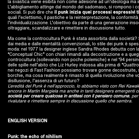
la svastica viene esibita non come adesione ad un’ideologia ma in
L’abbigliamento attinge dal mondo del sadomaso, si rompono i con
sociali. Si può dire che
il punk inizia quei processi espressivi
quali l’eclettismo, il pastiche e la reinterpretazione, la conform
l’individualizzazione. L’obiettivo da parte di una generazione inso
oltraggiare, scandalizzare e rimettere in discussione tutto.
Ma come la controcultura Punk è stata assorbita dalla società? S
dai media e dalle mentalità convenzionali, lo stile dei punk è spes
moda: nel 1977 la designer inglese Sandra Rhodes debutta con la
“Conceptual Chic” con chiari rimandi alla decostruzione e a quegli 
controcultura (sollevando non poche polemiche) e nel ‘94 persin
delle spille nell’abito che Liz Hurley indossa alla prima di “Quattr
nei negozi di Fast Fashion possiamo trovare gonne decostruite, sp
borchie, ma cosa realmente è rimasto di quella rivoluzione che v
disillusione, l’assenza di un futuro?
L’eredità del Punk è nell’approccio, lo abbiamo visto con Rei Kawa
ancora in Martin Margiela ma anche in tanti designers emergenti 
società per creare qualcosa in antitesi con il pensiero comune
, per
rivalutare e rimettere sempre in discussione quello che sembra.
ENGLISH VERSION
Punk: the echo of nihilism