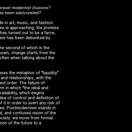
nravel modernist illusions?
has been edulcorated?
 in art, music, and fashion.
se is approaching, the promise
has turned out to be a farce,
ppies has been debunked by
he second of which is the
known, change starts from the
 often when talking about the
ses the metaphor of “liquidity.”
s and relationships, with the
nd order. The failure of
rm in which “the ideal and
gradability, which begins
ea of control and definition of
it in order to avert any risk of
ties. Postmodernism stands in
d, and confused vision of the
society: we move from formal
ion of the future to a