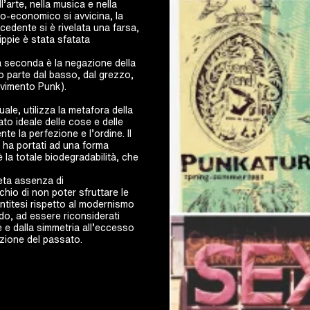
’arte, nella musica e nella
o-economico si avvicina, la
edente si è rivelata una farsa,
ippie è stata sfatata
a seconda è la negazione della
o parte dal basso, dal grezzo,
ovimento Punk).
uale, utilizza la metafora della
tato ideale delle cose e delle
te la perfezione e l’ordine. Il
i ha portati ad una forma
 è la totale biodegradabilità, che
leta assenza di
chio di non poter sfruttare le
ntitesi rispetto al modernismo
o, ad essere riconsiderati
e e dalla simmetria all’eccesso
cazione del passato.