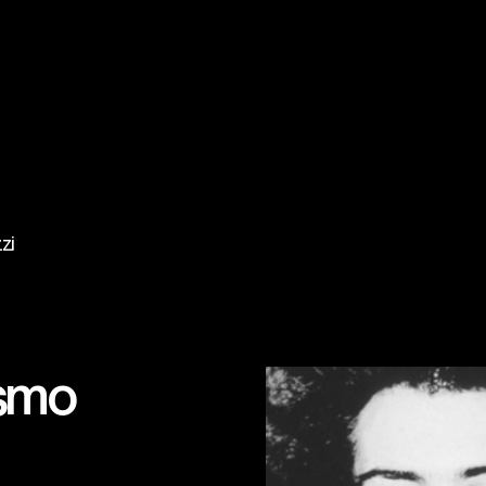
zi
ismo