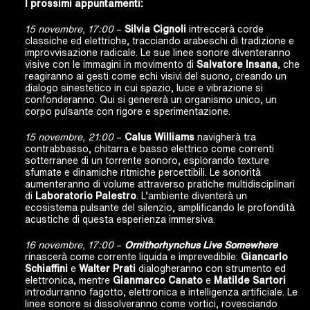
I prossimi appuntamenti:
15 novembre, 17:00
–
Silvia Cignoli
intreccerà corde
classiche ed elettriche, tracciando arabeschi di tradizione e
improvvisazione radicale. Le sue linee sonore diventeranno
visive con le immagini in movimento di
Salvatore Insana
, che
reagiranno ai gesti come echi visivi del suono, creando un
dialogo sinestetico in cui spazio, luce e vibrazione si
confonderanno. Qui si genererà un organismo unico, un
corpo pulsante con rigore e sperimentazione.
15 novembre, 21:00
–
Calus Williams
navigherà tra
contrabbasso, chitarra e basso elettrico come correnti
sotterranee di un torrente sonoro, esplorando texture
sfumate e dinamiche ritmiche percettibili. Le sonorità
aumenteranno di volume attraverso pratiche multidisciplinari
di
Laboratorio Palestro
. L’ambiente diventerà un
ecosistema pulsante del silenzio, amplificando le profondità
acustiche di questa esperienza immersiva.
16 novembre, 17:00
–
Ornithorhynchus Live Somewhere
rinascerà come corrente liquida e imprevedibile:
Giancarlo
Schiaffini
e
Walter Prati
dialogheranno con strumento ed
elettronica, mentre
Gianmarco Canato
e
Matilde Sartori
introdurranno fagotto, elettronica e intelligenza artificiale. Le
linee sonore si dissolveranno come vortici, rovesciando