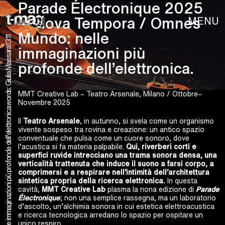
Parade Électronique 2025
MENU
— Nova Tempora / Omnes
Mundo: nelle
13.11
words: Giulia Massara
immaginazioni più
profonde dell’elettronica.
MMT Creative Lab – Teatro Arsenale, Milano / Ottobre–
Novembre 2025
Il
Teatro Arsenale
, in autunno, si svela come un organismo
vivente sospeso tra rovina e creazione: un antico spazio
conventuale che pulsa come un cuore sonoro, dove
l’acustica si fa materia palpabile.
Qui, riverberi corti e
superfici ruvide intrecciano una trama sonora densa, una
verticalità trattenuta che induce il suono a farsi corpo, a
comprimersi e a respirare nell’intimità dell’architettura
sintetica propria della ricerca elettronica.
In questa
cavità,
MMT Creative Lab
plasma la nona edizione di
Parade
Électronique
; non una semplice rassegna, ma un laboratorio
d’ascolto, un’alchimia sonora in cui estetica elettroacustica
e ricerca tecnologica arredano lo spazio per ospitare un
unico respiro.