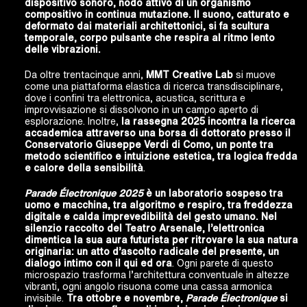
dispositivo sonoro, nodo attivo di un organismo
compositivo in continua mutazione. Il suono, catturato e
deformato dai materiali architettonici, si fa scultura
temporale, corpo pulsante che respira al ritmo lento
delle vibrazioni.
Da oltre trentacinque anni,
MMT Creative Lab
si muove
come una piattaforma elastica di ricerca transdisciplinare,
dove i confini tra elettronica, acustica, scrittura e
improvvisazione si dissolvono in un campo aperto di
esplorazione. Inoltre,
la rassegna 2025 incontra la ricerca
accademica attraverso una borsa di dottorato presso il
Conservatorio Giuseppe Verdi di Como, un ponte tra
metodo scientifico e intuizione estetica, tra logica fredda
e calore della sensibilità
.
Parade Électronique 2025
è un laboratorio sospeso tra
uomo e macchina, tra algoritmo e respiro, tra freddezza
digitale e calda imprevedibilità del gesto umano. Nel
silenzio raccolto del Teatro Arsenale, l’elettronica
dimentica la sua aura futurista per ritrovare la sua natura
originaria: un atto d’ascolto radicale del presente, un
dialogo intimo con il qui ed ora
. Ogni parete di questo
microspazio trasforma l’architettura conventuale in altezze
vibranti, ogni angolo risuona come una cassa armonica
invisibile.
Tra ottobre e novembre,
Parade Électronique
si