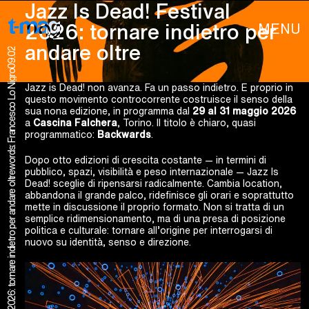
Jazz Is Dead! Festival
MENU
2026: tornare indietro per
andare oltre
09.02
words: Francesco Lo Nigro
Jazz is Dead! non avanza. Fa un passo indietro. E proprio in
questo movimento controcorrente costruisce il senso della
sua nona edizione, in programma dal
29 al 31 maggio 2026
a
Cascina Falchera
, Torino. Il titolo è chiaro, quasi
programmatico:
Backwards
.
Dopo otto edizioni di crescita costante — in termini di
pubblico, spazi, visibilità e peso internazionale — Jazz Is
Jazz Is Dead! Festival 2026: tornare indietro per andare oltre
Dead! sceglie di ripensarsi radicalmente. Cambia location,
abbandona il grande palco, ridefinisce gli orari e soprattutto
mette in discussione il proprio formato. Non si tratta di un
semplice ridimensionamento, ma di una presa di posizione
politica e culturale: tornare all’origine per interrogarsi di
nuovo su identità, senso e direzione.