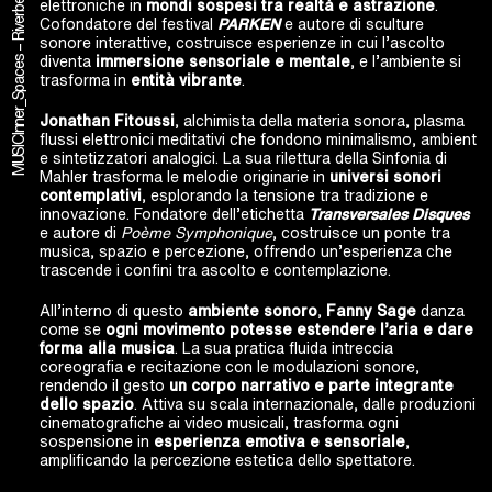
elettroniche in
mondi sospesi tra realtà e astrazione
.
Cofondatore del festival
PARKEN
e autore di sculture
sonore interattive, costruisce esperienze in cui l’ascolto
diventa
immersione sensoriale e mentale
, e l’ambiente si
trasforma in
entità vibrante
.
Jonathan Fitoussi
, alchimista della materia sonora, plasma
flussi elettronici meditativi che fondono minimalismo, ambient
MUSIC
e sintetizzatori analogici. La sua rilettura della Sinfonia di
Mahler trasforma le melodie originarie in
universi sonori
contemplativi
, esplorando la tensione tra tradizione e
innovazione. Fondatore dell’etichetta
Transversales Disques
e autore di
Poème Symphonique
, costruisce un ponte tra
musica, spazio e percezione, offrendo un’esperienza che
trascende i confini tra ascolto e contemplazione.
All’interno di questo
ambiente sonoro
,
Fanny Sage
danza
come se
ogni movimento potesse estendere l’aria e dare
forma alla musica
. La sua pratica fluida intreccia
coreografia e recitazione con le modulazioni sonore,
rendendo il gesto
un corpo narrativo e parte integrante
dello spazio
. Attiva su scala internazionale, dalle produzioni
cinematografiche ai video musicali, trasforma ogni
sospensione in
esperienza emotiva e sensoriale
,
amplificando la percezione estetica dello spettatore.