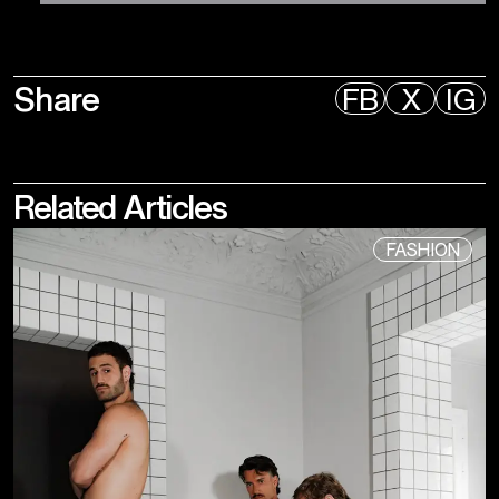
Share
FB
X
IG
Related
Articles
FASHION