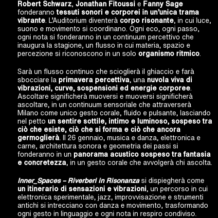
Robert Schwarz
,
Jonathan Fitoussi
e
Fanny Sage
fonderanno
tessuti sonori e corporei in un’unica trama
vibrante
. L’Auditorium diventerà
corpo risonante
, in cui luce,
suono e movimento si coordinano. Ogni eco, ogni passo,
ogni nota si fonderanno in un continuum percettivo che
inaugura la stagione, un flusso in cui materia, spazio e
percezione si riconoscono in un solo
organismo ritmico
.
Sarà un flusso continuo che scioglierà il ghiaccio e farà
sbocciare la
primavera percettiva
, una
nuvola viva di
vibrazioni, curve, sospensioni ed energie corporee
.
Ascoltare significherà muoversi e muoversi significherà
ascoltare, in un continuum sensoriale che attraverserà
Milano come unico gesto corale, fluido e pulsante, lasciando
nel petto
un sentire sottile, intimo e luminoso, sospeso tra
ciò che esiste, ciò che si forma e ciò che ancora
germoglierà
. Il 26 gennaio, musica e danza, elettronica e
carne, architettura sonora e geometria dei passi si
fonderanno in un
panorama acustico sospeso tra fantasia
e concretezza
, in un gesto corale che avvolgerà chi ascolta.
Inner_Spaces – Riverberi in Risonanza
si dispiegherà come
un itinerario di sensazioni e vibrazioni
, un percorso in cui
elettronica sperimentale, jazz, improvvisazione e strumenti
antichi si intrecciano con danza e movimento, trasformando
ogni gesto in linguaggio e ogni nota in respiro condiviso.