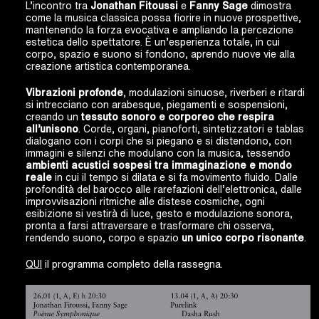
L’incontro tra
Jonathan Fitoussi
e
Fanny Sage
dimostra
come la musica classica possa fiorire in nuove prospettive,
mantenendo la forza evocativa e ampliando la percezione
estetica dello spettatore. È un’esperienza totale, in cui
corpo, spazio e suono si fondono, aprendo nuove vie alla
creazione artistica contemporanea.
Vibrazioni profonde
, modulazioni sinuose, riverberi e ritardi
si intrecciano con arabesque, piegamenti e sospensioni,
creando un
tessuto sonoro e corporeo che respira
all’unisono
. Corde, organi, pianoforti, sintetizzatori e tablas
dialogano con i corpi che si piegano e si distendono, con
immagini e silenzi che modulano con la musica, tessendo
ambienti acustici sospesi tra immaginazione e mondo
reale
in cui il tempo si dilata e si fa movimento fluido. Dalle
profondità del barocco alle rarefazioni dell’elettronica, dalle
improvvisazioni ritmiche alle distese cosmiche, ogni
esibizione si vestirà di luce, gesto e modulazione sonora,
pronta a farsi attraversare e trasformare chi osserva,
rendendo suono, corpo e spazio
un unico corpo risonante
.
QUI
il programma completo della rassegna.