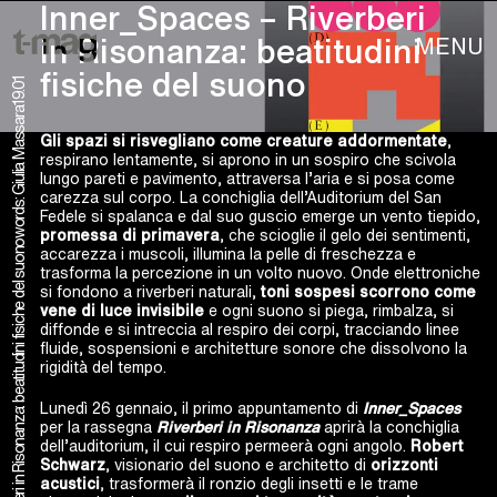
Inner_Spaces – Riverberi
MENU
in Risonanza: beatitudini
fisiche del suono
19.01
words: Giulia Massara
Gli spazi si risvegliano come creature addormentate
,
respirano lentamente, si aprono in un sospiro che scivola
lungo pareti e pavimento, attraversa l’aria e si posa come
carezza sul corpo. La conchiglia dell’Auditorium del San
Fedele si spalanca e dal suo guscio emerge un vento tiepido,
promessa di primavera
, che scioglie il gelo dei sentimenti,
Inner_Spaces – Riverberi in Risonanza: beatitudini fisiche del suono
accarezza i muscoli, illumina la pelle di freschezza e
trasforma la percezione in un volto nuovo. Onde elettroniche
si fondono a riverberi naturali,
toni sospesi scorrono come
vene di luce invisibile
e ogni suono si piega, rimbalza, si
diffonde e si intreccia al respiro dei corpi, tracciando linee
fluide, sospensioni e architetture sonore che dissolvono la
rigidità del tempo.
Lunedì 26 gennaio, il primo appuntamento di
Inner_Spaces
per la rassegna
Riverberi in Risonanza
aprirà la conchiglia
dell’auditorium, il cui respiro permeerà ogni angolo.
Robert
Schwarz
, visionario del suono e architetto di
orizzonti
acustici
, trasformerà il ronzio degli insetti e le trame