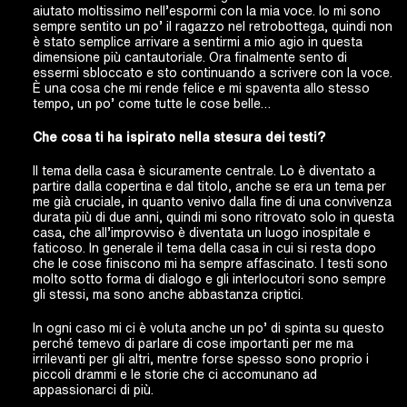
aiutato moltissimo nell’espormi con la mia voce. Io mi sono
sempre sentito un po’ il ragazzo nel retrobottega, quindi non
è stato semplice arrivare a sentirmi a mio agio in questa
dimensione più cantautoriale. Ora finalmente sento di
essermi sbloccato e sto continuando a scrivere con la voce.
È una cosa che mi rende felice e mi spaventa allo stesso
tempo, un po’ come tutte le cose belle…
Che cosa ti ha ispirato nella stesura dei testi?
Il tema della casa è sicuramente centrale. Lo è diventato a
partire dalla copertina e dal titolo, anche se era un tema per
me già cruciale, in quanto venivo dalla fine di una convivenza
durata più di due anni, quindi mi sono ritrovato solo in questa
casa, che all’improvviso è diventata un luogo inospitale e
faticoso. In generale il tema della casa in cui si resta dopo
che le cose finiscono mi ha sempre affascinato. I testi sono
molto sotto forma di dialogo e gli interlocutori sono sempre
gli stessi, ma sono anche abbastanza criptici.
In ogni caso mi ci è voluta anche un po’ di spinta su questo
perché temevo di parlare di cose importanti per me ma
irrilevanti per gli altri, mentre forse spesso sono proprio i
piccoli drammi e le storie che ci accomunano ad
appassionarci di più.