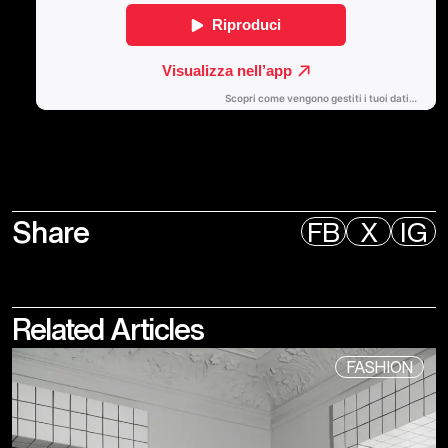
Share
FB
X
IG
Related
Articles
FASHION