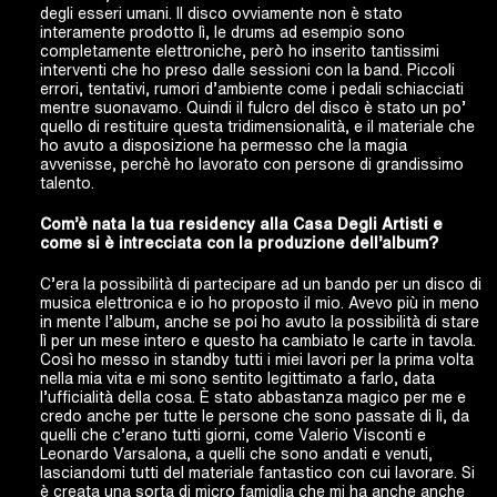
degli esseri umani. Il disco ovviamente non è stato
interamente prodotto lì, le drums ad esempio sono
completamente elettroniche, però ho inserito tantissimi
interventi che ho preso dalle sessioni con la band. Piccoli
errori, tentativi, rumori d’ambiente come i pedali schiacciati
mentre suonavamo. Quindi il fulcro del disco è stato un po’
quello di restituire questa tridimensionalità, e il materiale che
ho avuto a disposizione ha permesso che la magia
avvenisse, perchè ho lavorato con persone di grandissimo
talento.
Com’è nata la tua residency alla Casa Degli Artisti e
come si è intrecciata con la produzione dell’album?
C’era la possibilità di partecipare ad un bando per un disco di
musica elettronica e io ho proposto il mio. Avevo più in meno
in mente l’album, anche se poi ho avuto la possibilità di stare
lì per un mese intero e questo ha cambiato le carte in tavola.
Così ho messo in standby tutti i miei lavori per la prima volta
nella mia vita e mi sono sentito legittimato a farlo, data
l’ufficialità della cosa. È stato abbastanza magico per me e
credo anche per tutte le persone che sono passate di lì, da
quelli che c’erano tutti giorni, come Valerio Visconti e
Leonardo Varsalona, a quelli che sono andati e venuti,
lasciandomi tutti del materiale fantastico con cui lavorare. Si
è creata una sorta di micro famiglia che mi ha anche anche