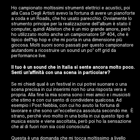
Ho campionato moltissimi strumenti elettrici e acustici, poi
alla Casa Degli Artisti avevo la fortuna di avere un pianoforte
a coda e un Roads, che ho usato parecchio. Ovviamente lo
strumento principe per la realizzazione dell’album è stato il
computer, quindi Ableton che è un mio grande amore, però
ho utilizzato molto anche un campionatore SP 404, che è
tipico dell’hip hop e che mi porta in una dimensione più
giocosa. Molti suoni sono passati per questo campionatore
aiutandomi a ricostruire un sound un po’ off grid da
performance live.
Il tuo è un sound che in Italia si sente ancora molto poco.
Senti un’affinità con una scena in particolare?
Se mi chiedi qual è un festival in cui potrei suonare o una
scena precisa in cui inserirmi non ho una risposta vera e
propria. Alla fine la mia scena sono i miei amici e i musicisti
che stimo e con cui sento di condividere qualcosa. Ad
esempio i Post Nebbia, con cui ho avuto la fortuna di
lavorare e che sono un’eccellenza assoluta secondo me.
È
strano, perchè vivo molto in una bolla in cui questo tipo di
musica esiste e viene ascoltata, però poi ho la sensazione
che al di fuori non sia così conosciuta.
Questa è una domanda che mi tocca moltissimo a livello