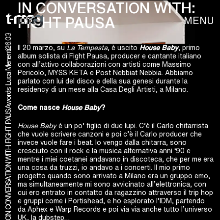
IN CONVERSATION WITH:
MENU
FIGHT PAUSA
26.03
Il 20 marzo, su
La Tempesta
, è uscito
House Baby
, primo
words: Luca Menenti
album solista di Fight Pausa, producer e cantante italiano
con all’attivo collaborazioni con artisti come Massimo
Pericolo, MYSS KETA e Post Nebbiat Nebbia. Abbiamo
parlato con lui del disco e della sua genesi durante la
residency di un mese alla Casa Degli Artisti, a Milano.
Come nasce
House Baby
?
IN CONVERSATION WITH: FIGHT PAUSA
House Baby
è un po’ figlio di due lupi. C’è il Carlo chitarrista
che vuole scrivere canzoni e poi c’è il Carlo producer che
invece vuole fare i beat. Io vengo dalla chitarra, sono
cresciuto con il rock e la musica alternativa anni ‘90 e
mentre i miei coetanei andavano in discoteca, che per me era
una cosa da truzzi, io andavo a i concerti. Il mio primo
progetto quando sono arrivato a Milano era un gruppo emo,
ma simultaneamente mi sono avvicinato all’elettronica, con
cui ero entrato in contatto da ragazzino attraverso il trip hop
e gruppi come i Portishead, e ho esplorato l’IDM, partendo
da Aphex e Warp Records e poi via via anche tutto l’universo
UK, la dubstep…