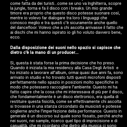
come fatta da dei turisti…come se uno va Inghilterra, scopre
la jungle, torna e fa il disco con i breaks. Un mio grande
timore era proprio che questo disco potesse suonare così,
mentre io volevo far dialogare tra loro i linguaggi che
conosco meglio e tra questi c’è sicuramente anche quello
del dancefloor. Volevo che a chi ascolta arrivasse il fatto che
ai dischi che mi hanno ispirato io gli ho voluto davvero bene,
ecco.
Dalla disposizione dei suoni nello spazio si capisce che
dietro c’è la mano di un producer…
Sì, questa è stata forse la prima decisione che ho preso.
Quando è iniziata la mia residency alla Casa Degli Artisti
e
ho iniziato a lavorare all’album, ormai quasi due anni fa, sono
arrivato in studio e ho trovato tutti questi microfoni disposti
perfettamente nello spazio in posizioni molto specifiche in
modo che potessero raccogliere l’ambiente. Questo mi ha
fatto capire che la cosa che mi interessava di più per il disco,
che fondamentalmente è un disco elettronico, era quella di
restituire questa fisicità, come se effettivamente chi ascolta
si trovasse in una stanza circondato da musicisti e potesse
coglierne anche l’imperfezione della performance. Questo in
generale è un discorso sul quale sono fissato, perchè anche
nei suoni, nei sample, ricerco quel tipo di imprecisione e di
casualità, che mi ricordano che dietro alla musica ci sono