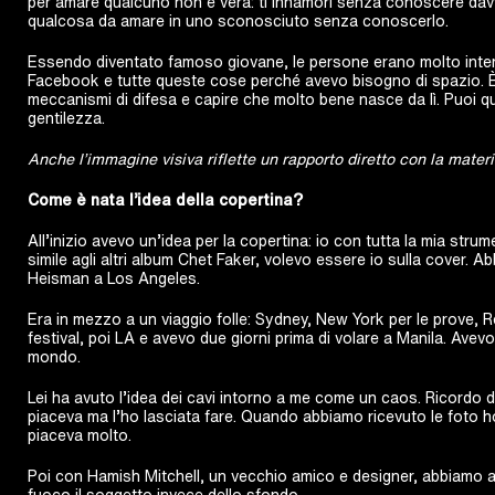
per amare qualcuno non è vera: ti innamori senza conoscere davv
qualcosa da amare in uno sconosciuto senza conoscerlo.
Essendo diventato famoso giovane, le persone erano molto intens
Facebook e tutte queste cose perché avevo bisogno di spazio. 
meccanismi di difesa e capire che molto bene nasce da lì. Puoi q
gentilezza.
Anche l’immagine visiva riflette un rapporto diretto con la mater
Come è nata l’idea della copertina?
All’inizio avevo un’idea per la copertina: io con tutta la mia str
simile agli altri album Chet Faker, volevo essere io sulla cover.
Heisman a Los Angeles.
Era in mezzo a un viaggio folle: Sydney, New York per le prove, 
festival, poi LA e avevo due giorni prima di volare a Manila. Avevo 
mondo.
Lei ha avuto l’idea dei cavi intorno a me come un caos. Ricordo 
piaceva ma l’ho lasciata fare. Quando abbiamo ricevuto le foto h
piaceva molto.
Poi con Hamish Mitchell, un vecchio amico e designer, abbiamo ag