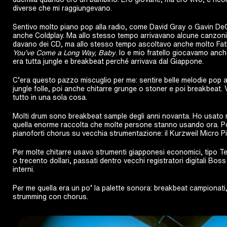
diverse che mi raggiungevano.
Sentivo molto piano pop alla radio, come David Gray o Gavin D
anche Coldplay. Ma allo stesso tempo arrivavano alcune canzoni 
davano dei CD, ma allo stesso tempo ascoltavo anche molto Fat
You’ve Come a Long Way, Baby
. Io e mio fratello giocavamo anch
era tutta jungle e breakbeat perché arrivava dal Giappone.
C’era questo pazzo miscuglio per me: sentire belle melodie pop a
jungle folle, poi anche chitarre grunge o stoner e poi breakbeat
tutto in una sola cosa.
Molti drum sono breakbeat sample degli anni novanta. Ho usato 
quella enorme raccolta che molte persone stanno usando ora. Po
pianoforti chorus su vecchia strumentazione: il Kurzweil Micro Pi
Per molte chitarre usavo strumenti giapponesi economici, tipo T
o trecento dollari, passati dentro vecchi registratori digitali Boss u
interni.
Per me quella era un po’ la palette sonora: breakbeat campionati, 
strumming con chorus.