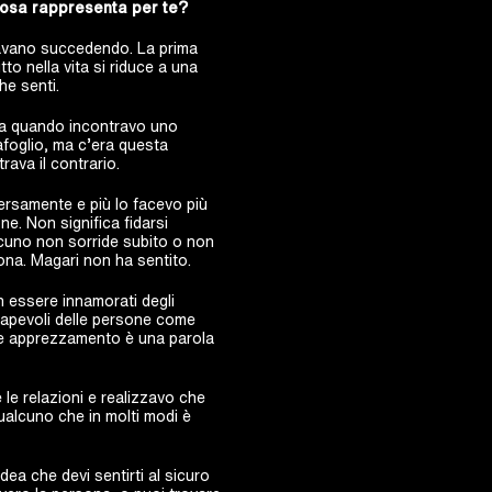
 cosa rappresenta per te?
stavano succedendo. La prima
tto nella vita si riduce a una
he senti.
ita quando incontravo uno
afoglio, ma c’era questa
va il contrario.
versamente e più lo facevo più
ne. Non significa fidarsi
lcuno non sorride subito o non
na. Magari non ha sentito.
n essere innamorati degli
sapevoli delle persone come
rse apprezzamento è una parola
le relazioni e realizzavo che
alcuno che in molti modi è
dea che devi sentirti al sicuro