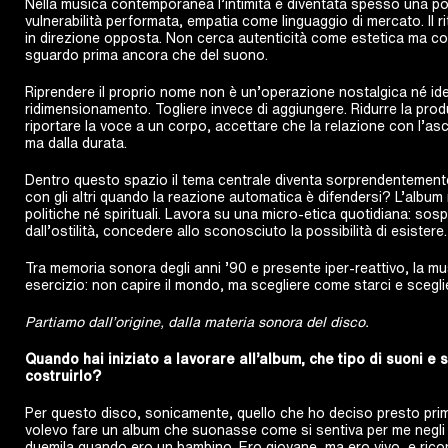
Nella musica contemporanea l’intimità è diventata spesso una po
vulnerabilità performata, empatia come linguaggio di mercato. Il r
in direzione opposta. Non cerca autenticità come estetica ma com
sguardo prima ancora che del suono.
Riprendere il proprio nome non è un’operazione nostalgica né iden
ridimensionamento. Togliere invece di aggiungere. Ridurre la pro
riportare la voce a un corpo, accettare che la relazione con l’as
ma dalla durata.
Dentro questo spazio il tema centrale diventa sorprendentement
con gli altri quando la reazione automatica è difendersi? L’albu
politiche né spirituali. Lavora su una micro-etica quotidiana: sosp
dall’ostilità, concedere allo sconosciuto la possibilità di esistere.
Tra memoria sonora degli anni ’90 e presente iper-reattivo, la mu
esercizio: non capire il mondo, ma scegliere come starci e sceglie
Partiamo dall’origine, dalla materia sonora del disco.
Quando hai iniziato a lavorare all’album, che tipo di suoni e 
costruirlo?
Per questo disco, sonicamente, quello che ho deciso presto prima
volevo fare un album che suonasse come si sentiva per me negli 
duemila quando ero un bambino. Ero giovane, ma ero vivo, e rico