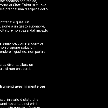
sa: confessione rapida,
itorno di
Chet Faker
si muove
e pratica: una disciplina dello
titaria: è quasi un
duzione a un gesto suonabile,
coltatore non passi dall’impatto
e semplice: come si convive
m non propone soluzioni
endere il giudizio, non partire
sica diventa allora un
re di non chiudersi.
strumenti avevi in mente per
 di iniziarlo è stato che
anni novanta e nei primi
rdo tutte queste influenze