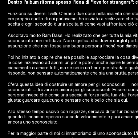
Dentro l’album ritorna spesso l’idea di “love for strangers”:
Funziona su diversi livelli. C’erano due cose nella mia vita che 
era proprio quello di cui parlavamo: ho iniziato a realizzare che tu
scelta e ogni secondo è una scelta di come vuoi affrontare ciò c
Ascoltavo molto Ram Dass. Ho realizzato che per tutta la mia v
sconosciuto non mi fidavo. Non significa che dovrei dargli il port
assunzione che non fosse una buona persona finché non dimostra
Poi ho iniziato a capire che era possibile approcciare la cosa di
le cose iniziavano ad aprirsi un po’ e potevi anche aprire le perso
ciecamente o amare tutti, ma se sei in un bar o per strada e qua
risponde, non pensare automaticamente che sia una brutta perso
C’era questa idea di costruire un amore per gli sconosciuti — no
sconosciuti — trovare un amore per gli sconosciuti. Essere con
persone invece che come una specie di forza nella tua vita. Fo
giusta: guardare qualcuno e pensare che è bello che sia qui.
Allo stesso tempo uscivo con ragazze, cercavo di far funzionare 
quando ti innamori spesso succede velocemente e puoi amare qu
ancora uno sconosciuto.
Per la maggior parte di noi ci innamoriamo di uno sconosciuto. L’i