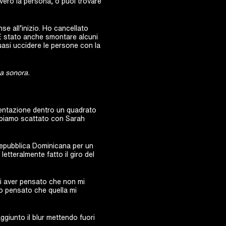
ero la persona, o puoi trovare
e all’inizio. Ho cancellato
È stato anche smontare alcuni
uasi uccidere le persone con la
ia sonora.
umentazione dentro un quadrato
 Abbiamo scattato con Sarah
Repubblica Dominicana per un
letteralmente fatto il giro del
di aver pensato che non mi
o pensato che quella mi
giunto il blur mettendo fuori