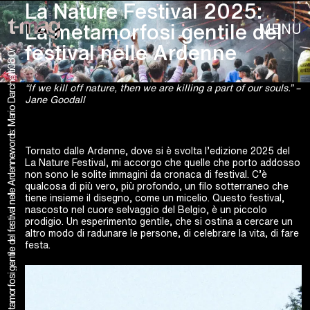
La Nature Festival 2025:
MENU
La metamorfosi gentile del
festival nelle Ardenne
08.07
words: Mario Darchetti
“If we kill off nature, then we are killing a part of our souls.” –
Jane Goodall
Tornato dalle Ardenne, dove si è svolta l’edizione 2025 del
La Nature Festival 2025: La metamorfosi gentile del festival nelle Ardenne
La Nature Festival, mi accorgo che quelle che porto addosso
non sono le solite immagini da cronaca di festival. C’è
qualcosa di più vero, più profondo, un filo sotterraneo che
tiene insieme il disegno, come un micelio. Questo festival,
nascosto nel cuore selvaggio del Belgio, è un piccolo
prodigio. Un esperimento gentile, che si ostina a cercare un
altro modo di radunare le persone, di celebrare la vita, di fare
festa.