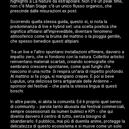
highlights a La Nature da estrapolare. Non c’è un peak time,
non c’è Main Stage: c’è un unico flusso organico, che
prescinde dalle misurazioni ex post.
Scorrendo quella stessa guida, questo sì, si nota la
predominanza di live e hybrid set: una scelta poetica che
significa affidarsi all’imprevedibile, diventare fenomeno
atmosferico come la bruma del mattino o la pioggia gentile,
che spesso benedice questi altipiani.
Tra un live e l’altro spuntano installazioni effimere, davvero a
impatto zero, che si fondono con la natura. Collettivi artistici
reinventano materiali scartati, creando scenografie che
sembrano crescere spontanee, come quei funghi che
nascono in una notte. Si respira un’aria di rispetto profondo.
Al mattino si fa yoga, si mangiano crepes. E poi si beve
Lupulus, una deliziosa birra artigianale delle Ardenne –
sponsor del festival – che parla la stessa lingua di questi
boschi.
In altre parole, si abita la comunità. Ed è proprio quel senso
di community – parola tanto abusata dai festival commerciali,
sempre ossessionati da numeri bulimici e KPI – che qui
diventa davvero il centro di tutto, senza bisogno di
sbandierarlo. Il pubblico, mai più di duemila anime, protegge la
delicatezza di questo ecosistema e si muove come un solo