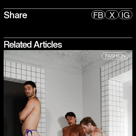
Share
FB
X
IG
Related
Articles
FASHION