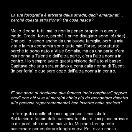
La tua fotografia è attratta dalla strada, dagli emarginati…
perché questa attrazione? Da cosa nasce?
Me lo dicono tutti, ma io non la penso proprio in questo
modo. Credo, forse, perché il primo disagiato sono io! (ride)
Che poi, io vengo anche da una buona famiglia, però la mia
vita e la mia economia sono tutte mie. Forse, soprattutto
perché io sono nato a Viale Somalia, ma da una parte c’era
mia nonna a Talenti e dall’altra parte, c’era l’altra nonna in
centro. Ho sempre avuto questa visione dall’alto al basso.
Capitava che una sera andavo a cena dalla nonna di Talenti
(in periferia) e due sere dopo dall’altra nonna in centro.
E’ una sorta di ribellione alla famosa “noia borghese”, oppure
credi che chi vive ai margini abbia più da raccontare rispetto
alle persona (apparentemente) ben inserite nella società?
Io fotografo quello che mi suggerisce il mio istinto.
Solitamente faccio delle camminate infinite e mi piace arrivare
in dei posti che non ho mai visto. Mi piace fare queste
camminate per esplorare luoghi nuovi. Poi, ovvio che la