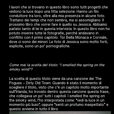
I lavori che si trovano in questo libro sono tutti progetti che
vedono la luce dopo una fitta selezione. Hanno un filo
conduttore tra loro, oltre alla mia presenza in alcune foto.
Trattano dei tempi che non sembra, ma si assomigliano. Il
prossimo libro che vorrei fare è quello su Jessica. Abbiamo
parlato tanto di lei in questa intervista. In questo libro non ho
potuto inserire tutte le fotografie, perché andavano in
conflitto con il primo capitolo: Tor Bella Monaca e Corviale,
dove ci sono dei minori. Le foto di Jessica sono molto forti,
esplicite, sono un po’ pornografiche.
Come mai la scelta del titolo: “I smelled the spring on the
smoky wind”?
La scelta di questo titolo viene da una canzone dei The
Pogues – Dirty Old Town. Quando è stato il momento di
scegliere il titolo, visto che c’è un capitolo molto importante
sull’Irlanda, ho trovato dentro questa canzone questa frase,
che collegava un po’ tutti i capitoli. I smelled the spring on
the smoky wind, l’ho interpretata come: “vedi la luce in un
momento più buio”, oppure “senti un profumo inaspettato” e
questo avviene in tutto il libro.