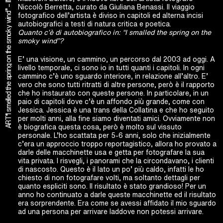
“I smelled the spring on the smoky wind” – IN CONVERSATION WITH: Niccolò Berretta
Niccolò Berretta, curato da Giuliana Benassi. Il viaggio
fotografico dell’artista è diviso in capitoli ed alterna incisi
autobiografici a testi di natura critica e poetica.
Quanto c’è di autobiografico in: “I smalled the spring on the
smoky wind”?
E’ una visione, un cammino, un percorso dal 2003 ad oggi. A
livello temporale, ci sono io in tutti quanti i capitoli. In ogni
cammino c’è uno sguardo interiore, in relazione all’altro. E’
vero che sono tutti ritratti di altre persone, però è il rapporto
che ho instaurato con queste persone. In particolare, in un
paio di capitoli dove c’è un affondo più grande, come con
Jessica. Jessica è una trans della Collatina e che ho seguito
per molti anni, alla fine siamo diventati amici. Ovviamente non
ART
è biografica questa cosa, però è molto sul vissuto
personale. L’ho scattata per 5-6 anni, solo che inizialmente
c’era un approccio troppo reportagistico, allora ho provato a
darle delle macchinette usa e getta per fotografare la sua
vita privata. I risvegli, i panorami che la circondavano, i clienti
di nascosto. Questo è il lato un po’ più caldo, infatti le ho
chiesto di non fotografare volti, ma soltanto dettagli per
quanto espliciti sono. Il risultato è stato grandioso! Per un
anno ho continuato a darle queste macchinette ed il risultato
era sorprendente. Era come se avessi affidato il mio sguardo
ad una persona per arrivare laddove non potessi arrivare.