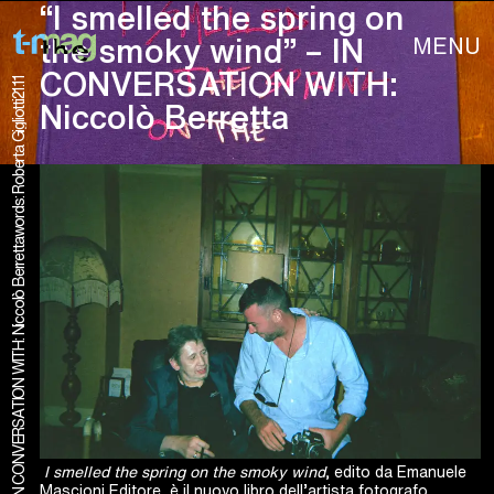
“I smelled the spring on
MENU
the smoky wind” – IN
CONVERSATION WITH:
21.11
words: Roberta Gigliotti
Niccolò Berretta
I smelled the spring on the smoky wind
, edito da Emanuele
Mascioni Editore, è il nuovo libro dell’artista fotografo