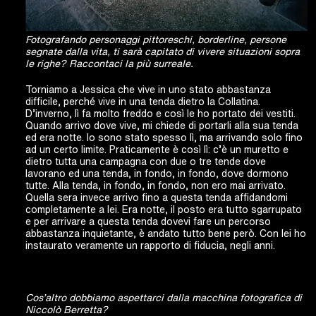
Fotografando personaggi pittoreschi, borderline, persone
segnate dalla vita, ti sarà capitato di vivere situazioni sopra
le righe? Raccontaci la più surreale.
Torniamo a Jessica che vive in uno stato abbastanza
difficile, perché vive in una tenda dietro la Collatina.
D’inverno, lì fa molto freddo e così le ho portato dei vestiti.
Quando arrivo dove vive, mi chiede di portarli alla sua tenda
ed era notte. Io sono stato spesso lì, ma arrivando solo fino
ad un certo limite. Praticamente è così lì: c’è un muretto e
dietro tutta una campagna con due o tre tende dove
lavorano ed una tenda, in fondo, in fondo, dove dormono
tutte. Alla tenda, in fondo, in fondo, non ero mai arrivato.
Quella sera invece arrivo fino a questa tenda affidandomi
completamente a lei. Era notte, il posto era tutto sgarrupato
e per arrivare a questa tenda dovevi fare un percorso
abbastanza inquietante, è andato tutto bene però. Con lei ho
instaurato veramente un rapporto di fiducia, negli anni.
Cos’altro dobbiamo aspettarci dalla macchina fotografica di
Niccolò Berretta?