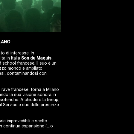
ILANO
o di interesse. In
ta in Italia
Son du Maquis
,
ld school francese. Il suo è un
mezzo mondo e ampliato
cesi, contaminandosi con
a rave francese, torna a Milano
ando la sua visione sonora in
soteriche. A chiudere la lineup,
l Service e due delle presenze
rie imprevedibili e scelte
 in continua espansione (…o