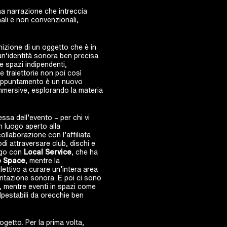
na narrazione che intreccia
ali e non convenzionali,
izione di un oggetto che è in
n’identità sonora ben precisa.
 e spazi indipendenti,
 traiettorie non poi così
ni appuntamento è un nuovo
immersive, esplorando la materia
sa dell’evento – per chi vi
n luogo aperto alla
ollaborazione con l’affiliata
di attraversare club, dischi e
logo con
Local Service
, che ha
 Space
, mentre la
lettivo a curare un’intera area
entazione sonora. E poi ci sono
, mentre eventi in spazi come
lpestabili da orecchie ben
getto. Per la prima volta,