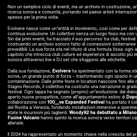
Non un semplice ciclo di eventi, ma un archivio in costruzione, u
ricerca sonora e comunità, portando nel paese artisti internazion
spesso per la prima volta.
Evolvere nasce come un’entità in movimento, così come per defin
continua evoluzione. Un collettivo senza un luogo fisso ma con u
Sin dai primi eventi, ha tracciato il suo percorso tra club, festival
costruendo un archivio sonoro fatto di connessioni sotterranee e
prevedibili. La sua forza sta nel rifiuto di una formula fissa: og
capitolo che intreccia club culture ed esperienze di ascolto più 
sonora attraverso live e DJ set che sfuggono alle etichette.
Dalla sua fondazione,
Evolvere
ha sperimentato con la forma stes
scrive, un grande punto di forza – trasformando ogni spazio in u
contaminazione. Dalle prime feste in location nascoste fino alla c
Stagno Records, il collettivo ha costruito una narrazione in grado
festival. Ogni tappa ha segnato (proprio) un’evoluzione: dal dia
aperto nuove prospettive, come all’appuntamento estivo di
Dopo
collaborazione con
100__ve Expanded Festival
ha portato il col
del Rivolta a Venezia, fondendo installazioni immersive e sperim
state le incursioni più taglienti:
Woody92 ha debuttato a Milano
Fucine Vulcano
hanno spinto la ricerca sonora verso territori ca
allenate.
Il 2024 ha rappresentato un momento chiave nella crescita del pro