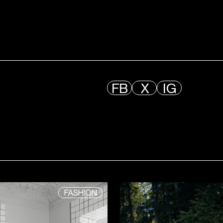
FB
X
IG
FASHION