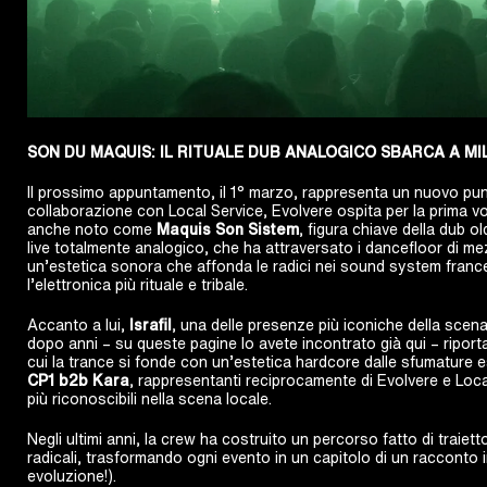
SON DU MAQUIS: IL RITUALE DUB ANALOGICO SBARCA A M
Il prossimo appuntamento, il 1° marzo, rappresenta un nuovo punt
collaborazione con Local Service, Evolvere ospita per la prima vol
anche noto come
Maquis Son Sistem
, figura chiave della dub o
live totalmente analogico, che ha attraversato i dancefloor di 
un’estetica sonora che affonda le radici nei sound system fran
l’elettronica più rituale e tribale.
Accanto a lui,
Israfil
, una delle presenze più iconiche della scen
dopo anni – su queste pagine lo avete incontrato già qui – riport
cui la trance si fonde con un’estetica hardcore dalle sfumature e
CP1 b2b Kara
, rappresentanti reciprocamente di Evolvere e Loca
più riconoscibili nella scena locale.
Negli ultimi anni, la crew ha costruito un percorso fatto di traietto
radicali, trasformando ogni evento in un capitolo di un racconto
evoluzione!).