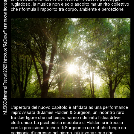
Dekmantel Festival 2026 introduce “At Dawn”: una nuova frontiera per i rituali mattutini nella musica elettronica
rugiadoso, la musica non è solo ascolto ma un rito collettivo
che riformula il rapporto tra corpo, ambiente e percezione.
MUSIC
L’apertura del nuovo capitolo è affidata ad una performance
improvvisata di James Holden & Surgeon, un incontro raro
tra due figure che nel tempo hanno ridefinito l’idea di live
elettronico. La psichedelia modulare di Holden si intreccia
con la precisione techno di Surgeon in un set che funge da
cerimonia d’ingresso nel giorno, più invocazione che