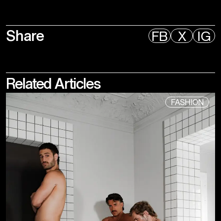
Share
FB
X
IG
Related
Articles
FASHION