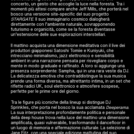
concerto, un gesto che accoglie la luce nella foresta. Tra i
momenti più attesi compare anche Jeff Mills, che porterà nel
bosco una versione site-specific del suo progetto
STARGATE
. Il suo immaginario cosmico dialogherà
direttamente con l’ambiente naturale, sovrapponendo
futurismo e organicità, come se la foresta diventasse
un’estensione delle sue esplorazioni interstellari.
Il mattino acquista una dimensione meditativa con il live dei
produttori giapponesi Satoshi Tomiie e Kuniyuki, che
intrecciano minimalismo, jazz elettronico e sensibilità
ambient in una narrazione pensata per risvegliare corpo e
mente in modo graduale e raffinato. A loro si aggiunge una
presenza sorprendente: Sampha, qui in una rara veste da DJ.
La delicatezza emotiva che contraddistingue la sua musica
prende una forma diversa, ma altrettanto intima, in un set che
riflette radici UK, soul elettronico e atmosfere sospese,
perfette per le prime ore del giorno.
Tra le figure più iconiche della lineup si distingue DJ
Sprinkles, che porta nel bosco la sua acclamata
Deeperama
.
La sua interpretazione profondamente politica e personale
della deep house trova nella luce del mattino una dimensione
amplificata, quasi vulnerabile, trasformando il dancefloor in
un luogo di memoria e affermazione culturale. La selezione di
Jane Fitz, con una speciale edizione mattutina del suo