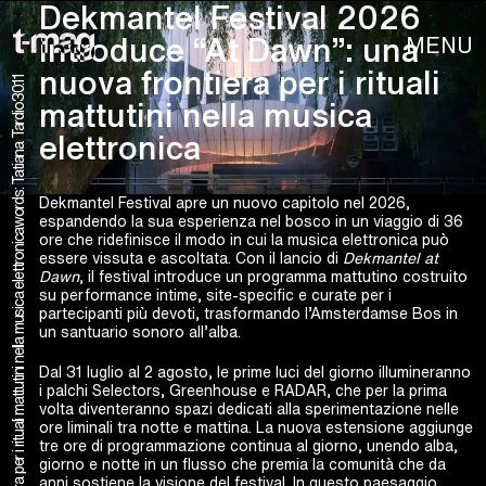
Dekmantel Festival 2026
MENU
introduce “At Dawn”: una
nuova frontiera per i rituali
30.11
mattutini nella musica
words: Tatiana Tardio
elettronica
Dekmantel Festival apre un nuovo capitolo nel 2026,
espandendo la sua esperienza nel bosco in un viaggio di 36
ore che ridefinisce il modo in cui la musica elettronica può
essere vissuta e ascoltata. Con il lancio di
Dekmantel at
Dawn
, il festival introduce un programma mattutino costruito
su performance intime, site-specific e curate per i
partecipanti più devoti, trasformando l’Amsterdamse Bos in
un santuario sonoro all’alba.
Dal 31 luglio al 2 agosto, le prime luci del giorno illumineranno
i palchi Selectors, Greenhouse e RADAR, che per la prima
volta diventeranno spazi dedicati alla sperimentazione nelle
ore liminali tra notte e mattina. La nuova estensione aggiunge
tre ore di programmazione continua al giorno, unendo alba,
giorno e notte in un flusso che premia la comunità che da
anni sostiene la visione del festival. In questo paesaggio