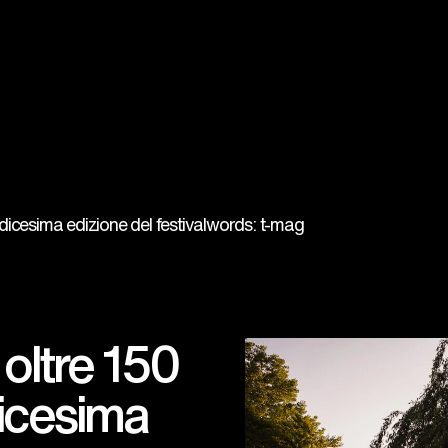
icesima edizione del festival
words: t-mag
ltre 150
ndicesima