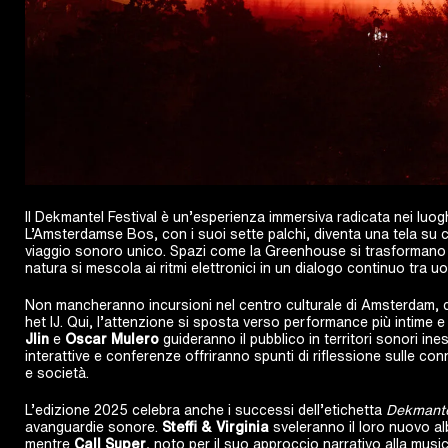
Il Dekmantel Festival è un’esperienza immersiva radicata nei luog
L’Amsterdamse Bos, con i suoi sette palchi, diventa una tela su cu
viaggio sonoro unico. Spazi come la Greenhouse si trasformano in
natura si mescola ai ritmi elettronici in un dialogo continuo tra
Non mancheranno incursioni nel centro culturale di Amsterdam,
het IJ. Qui, l’attenzione si sposta verso performance più intime e
Jlin
e
Oscar Mulero
guideranno il pubblico in territori sonori ines
interattive e conferenze offriranno spunti di riflessione sulle co
e società.
L’edizione 2025 celebra anche i successi dell’etichetta
Dekmante
avanguardie sonore.
Steffi & Virginia
sveleranno il loro nuovo a
mentre
Call Super
, noto per il suo approccio narrativo alla music