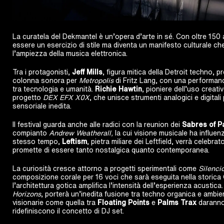
La curatela del Dekmantel è un’opera d’arte in sé. Con oltre 150 art
essere un esercizio di stile ma diventa un manifesto culturale ch
l’ampiezza della musica elettronica.
Tra i protagonisti,
Jeff Mills
, figura mitica della Detroit techno, 
colonna sonora per
Metropolis
di Fritz Lang, con una performanc
tra tecnologia e umanità.
Richie Hawtin
, pioniere dell’uso creati
progetto
DEX EFX X0X
, che unisce strumenti analogici e digital
sensoriale inedita.
Il festival guarda anche alle radici con la reunion dei
Sabres of P
compianto
Andrew Weatherall,
la cui visione musicale ha influenz
stesso tempo,
Leftism
, pietra miliare dei Leftfield, verrà celebr
promette di essere tanto nostalgica quanto contemporanea.
La curiosità cresce attorno a progetti sperimentali come
Silenci
composizione corale per 16 voci che sarà eseguita nella storic
l’architettura gotica amplifica l’intensità dell’esperienza acustica
Horizons
, porterà un’inedita fusione tra techno organica e ambie
visionarie come quella tra
Floating Points
e
Palms Trax
daranno 
ridefiniscono il concetto di DJ set.