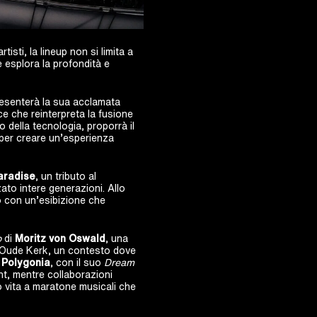
isti, la lineup non si limita a
e esplora la profondità e
presenterà la sua acclamata
e che reinterpreta la fusione
vo della tecnologia, proporrà il
i per creare un’esperienza
aradise
, un tributo al
ato intere generazioni. Allo
ato con un’esibizione che
o
di
Moritz von Oswald
, una
a Oude Kerk, un contesto dove
.
Polygonia
, con il suo
Dream
nt, mentre collaborazioni
vita a maratone musicali che