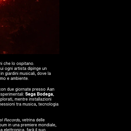
hi che lo ospitano.
i ogni artista dipinge un
 giardini musicali, dove la
 uomo e ambiente.
 con due giornate presso Aan
 sperimentali:
Sega Bodega
,
plorati, mentre installazioni
nnessioni tra musica, tecnologia
l Records
, vetrina delle
lbum in una premiere mondiale,
a elettronica, farà il suo