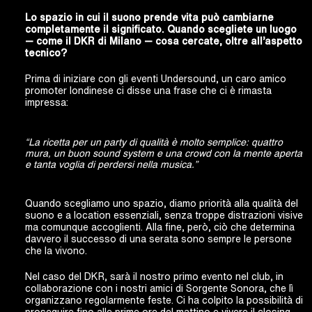
Lo spazio in cui il suono prende vita può cambiarne
completamente il significato. Quando scegliete un luogo
— come il DKR di Milano — cosa cercate, oltre all’aspetto
tecnico?
Prima di iniziare con gli eventi Undersound, un caro amico
promoter londinese ci disse una frase che ci è rimasta
impressa:
“La ricetta per un party di qualità è molto semplice: quattro
mura, un buon sound system e una crowd con la mente aperta
e tanta voglia di perdersi nella musica.”
Quando scegliamo uno spazio, diamo priorità alla qualità del
suono e a location essenziali, senza troppe distrazioni visive
ma comunque accoglienti. Alla fine, però, ciò che determina
davvero il successo di una serata sono sempre le persone
che la vivono.
Nel caso del DKR, sarà il nostro primo evento nel club, in
collaborazione con i nostri amici di Sorgente Sonora, che lì
organizzano regolarmente feste. Ci ha colpito la possibilità di
proseguire fino alle prime ore del mattino e vivere il closing