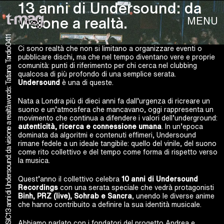
13 anni di Undersound: da
MENU
visione a realtà.
04.11
Ci sono realtà che non si limitano a organizzare eventi o
words: Tatiana Tardio
pubblicare dischi, ma che nel tempo diventano vere e proprie
comunità: punti di riferimento per chi cerca nel clubbing
qualcosa di più profondo di una semplice serata.
Undersound
è una di queste.
Nata a Londra più di dieci anni fa dall’urgenza di ricreare un
13 anni di Undersound: da visione a realtà.
suono e un’atmosfera che mancavano, oggi rappresenta un
movimento che continua a difendere i valori dell’underground:
autenticità, ricerca e connessione umana
.
In un’epoca
dominata da algoritmi e contenuti effimeri, Undersound
rimane fedele a un ideale tangibile: quello del vinile, del suono
come rito collettivo e del tempo come forma di rispetto verso
la musica.
Quest’anno il collettivo celebra
10 anni di Undersound
Recordings
con una serata speciale che vedrà protagonisti
Binh, PRZ (live), Sohrab e Sancra
, unendo le diverse anime
che hanno contribuito a definire la sua identità musicale.
Abbiamo parlato con i fondatori del progetto Andrea e