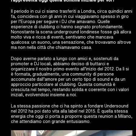
rappresen
ta oggi quella scintilla iniziale per vo
i?
Il periodo in cui ci siamo trasferiti a Londra, circa quindici anni
fa, coincideva con gli anni in cui viaggiavamo spesso in giro
per l’Europa per seguire i DJ che amavamo. Quelle
esperienze di clubbing ci hanno segnato profondamente.
Nonostante la scena underground londinese fosse già allora
molto viva e ricca di eventi, sentivamo che mancava
qualcosa: un suono, una sensazione, che trovavamo altrove
ma non nella città che chiamavamo casa.
Dopo averne parlato a lungo con amici e, sostenuti da
promoter e DJ locali, abbiamo deciso di buttarci e
organizzare il nostro primo evento all’inizio del 2012. Da lì si
è formata, gradualmente, una community di persone
accomunate dall’amore per un certo tipo di sound e da un
approccio particolare al clubbing. Questa comunità è
cresciuta nel tempo, restando solida e coerente con i valori
iniziali, evolvendosi insieme a noi.
La stessa passione che ci ha spinto a fondare Undersound
nel 2012 ha poi dato vita alla label nel 2015. È quella stessa
energia che oggi ci porta a proporre questa reunion a Milano,
che attendiamo con grande entusiasmo.