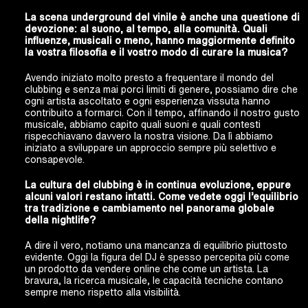
La scena underground del vinile è anche una questione di
devozione: al suono, al tempo, alla comunità. Quali
influenze, musicali o meno, hanno maggiormente definito
la vostra filosofia e il vostro modo di curare la musica?
Avendo iniziato molto presto a frequentare il mondo del
clubbing e senza mai porci limiti di genere, possiamo dire che
ogni artista ascoltato e ogni esperienza vissuta hanno
contribuito a formarci. Con il tempo, affinando il nostro gusto
musicale, abbiamo capito quali suoni e quali contesti
rispecchiavano davvero la nostra visione. Da lì abbiamo
iniziato a sviluppare un approccio sempre più selettivo e
consapevole.
La cultura del clubbing è in continua evoluzione, eppure
alcuni valori restano intatti.
Come vedete oggi l’equilibrio
tra tradizione e cambiamento nel panorama globale
della nightlife?
A dire il vero, notiamo una mancanza di equilibrio piuttosto
evidente. Oggi la figura del DJ è spesso percepita più come
un prodotto da vendere online che come un artista. La
bravura, la ricerca musicale, le capacità tecniche contano
sempre meno rispetto alla visibilità.